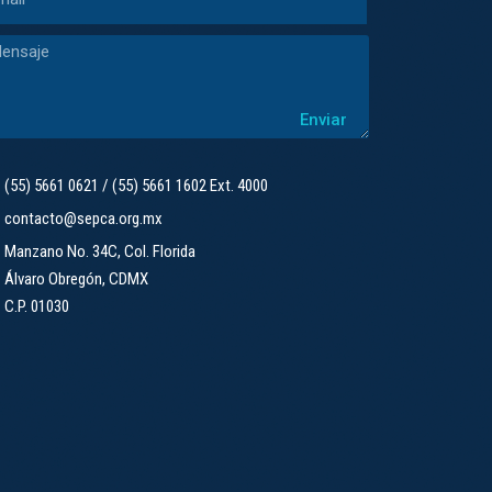
Enviar
(55) 5661 0621 / (55) 5661 1602 Ext. 4000
contacto@sepca.org.mx
Manzano No. 34C, Col. Florida
Álvaro Obregón, CDMX
C.P. 01030