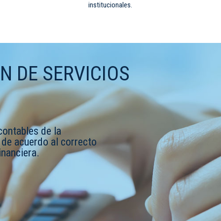
institucionales.
N DE SERVICIOS
contables de la
 de acuerdo al correcto
nanciera.