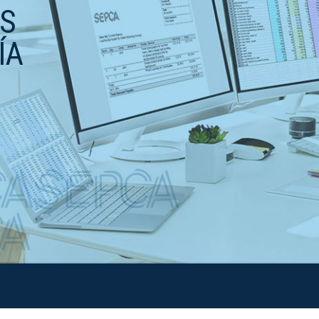
OS
ÍA